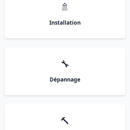
🚿
Installation
🔧
Dépannage
🔨