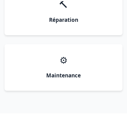
🔨
Réparation
⚙️
Maintenance