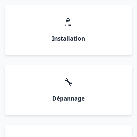
🚿
Installation
🔧
Dépannage