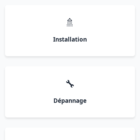
🚿
Installation
🔧
Dépannage