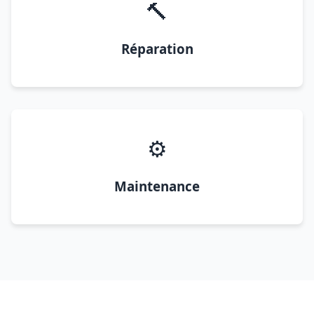
🔨
Réparation
⚙️
Maintenance