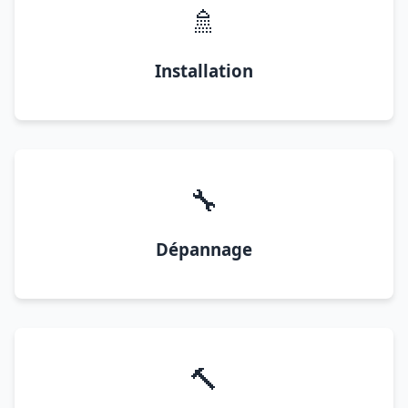
🚿
Installation
🔧
Dépannage
🔨