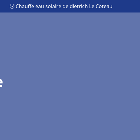
🕒 Chauffe eau solaire de dietrich Le Coteau
e