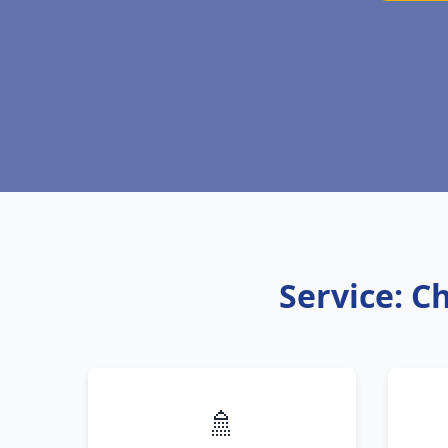
Service: C
🚿