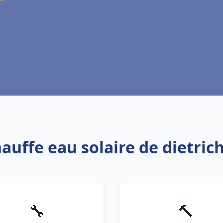
hauffe eau solaire de dietric
🔧
🔨