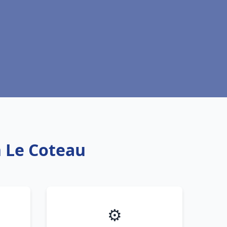
h Le Coteau
⚙️