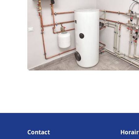
Contact
Horair