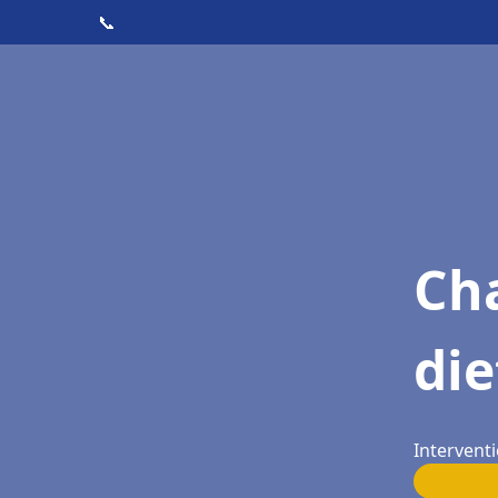
📞
Cha
die
Interventi