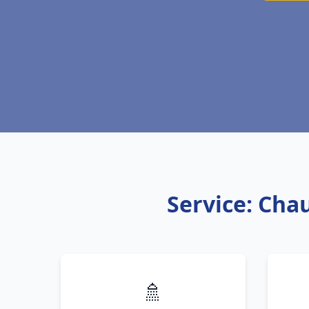
Service: Cha
🚿