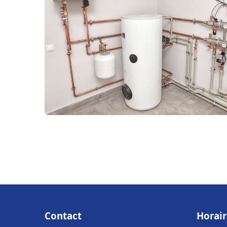
Contact
Horair