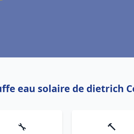
uffe eau solaire de dietrich
🔧
🔨