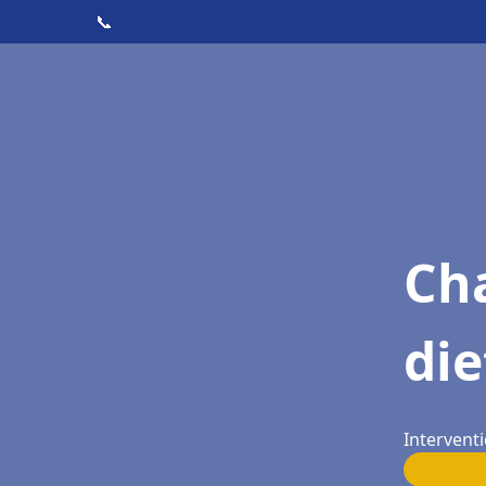
📞
Cha
di
Intervent