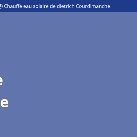
🕒 Chauffe eau solaire de dietrich Courdimanche
e
he