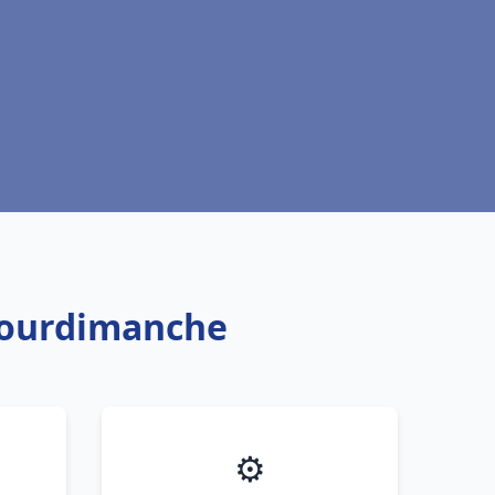
 Courdimanche
⚙️