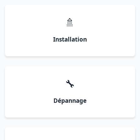
🚿
Installation
🔧
Dépannage