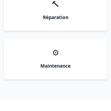
🔨
Réparation
⚙️
Maintenance