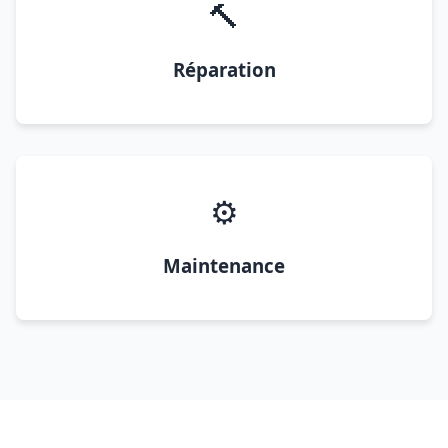
🔨
Réparation
⚙️
Maintenance