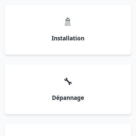
🚿
Installation
🔧
Dépannage