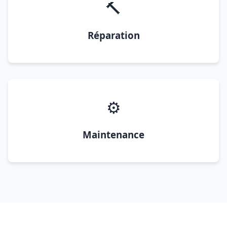
🔨
Réparation
⚙️
Maintenance