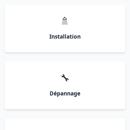
🚿
Installation
🔧
Dépannage