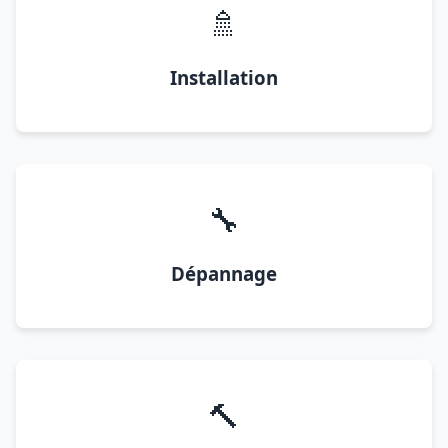
🚿
Installation
🔧
Dépannage
🔨