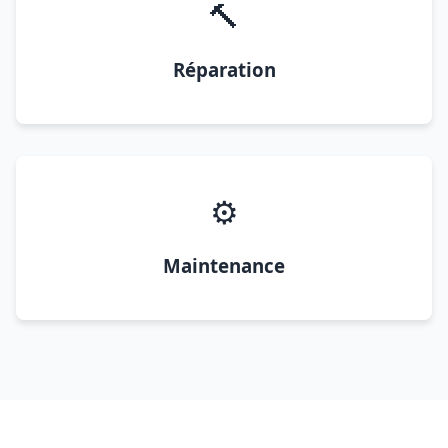
🔨
Réparation
⚙️
Maintenance