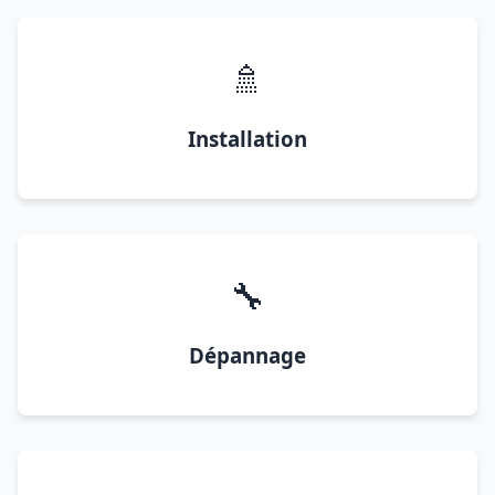
🚿
Installation
🔧
Dépannage