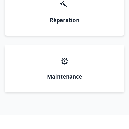
🔨
Réparation
⚙️
Maintenance