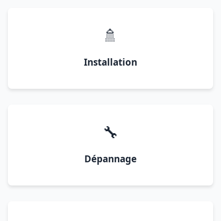
🚿
Installation
🔧
Dépannage