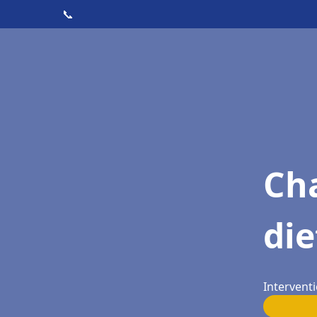
📞
Cha
di
Intervent