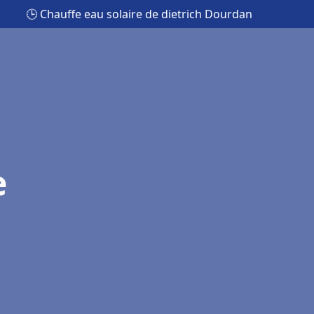
🕒 Chauffe eau solaire de dietrich Dourdan
e