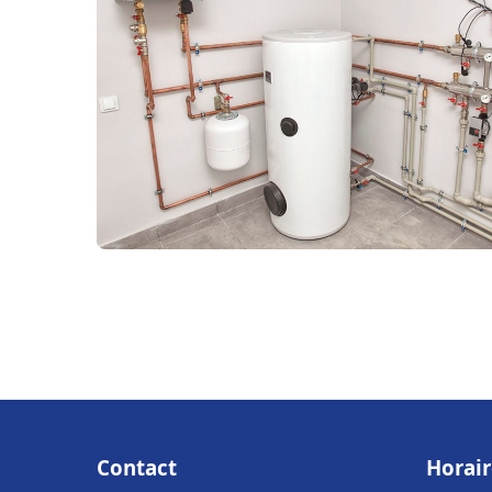
Contact
Horair