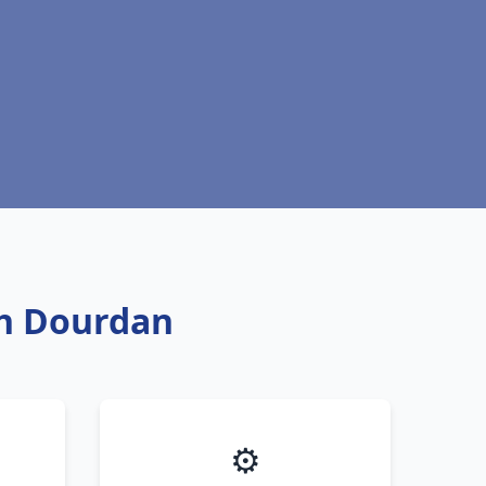
ch Dourdan
⚙️