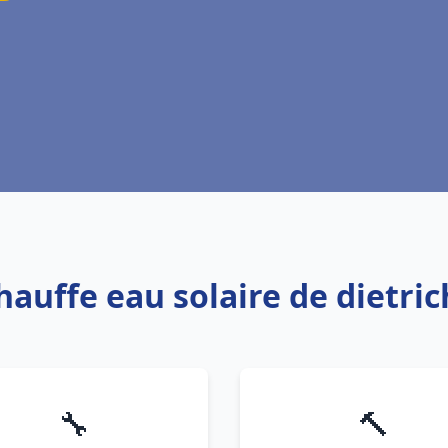
Chauffe eau solaire de dietri
🔧
🔨