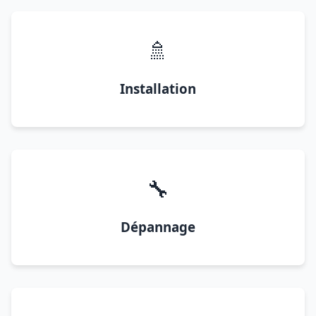
🚿
Installation
🔧
Dépannage