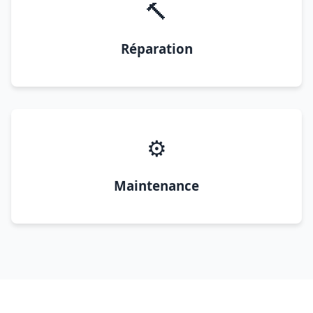
🔨
Réparation
⚙️
Maintenance