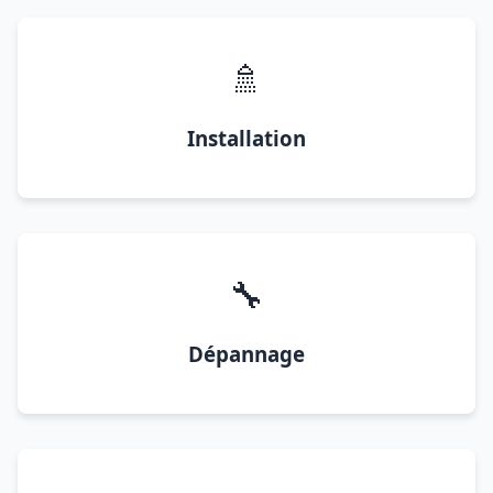
🚿
Installation
🔧
Dépannage