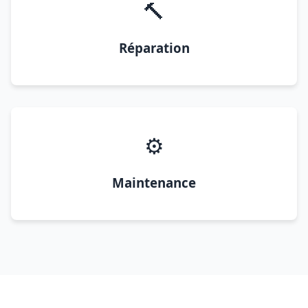
🔨
Réparation
⚙️
Maintenance