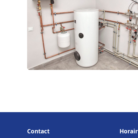
Contact
Horair