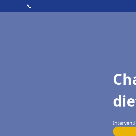
📞
Cha
die
Interventi