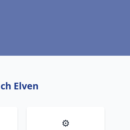
ich Elven
⚙️