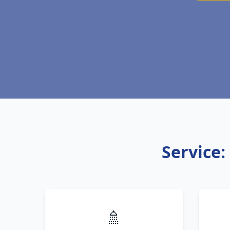
Service:
🚿