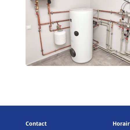
Contact
Horair