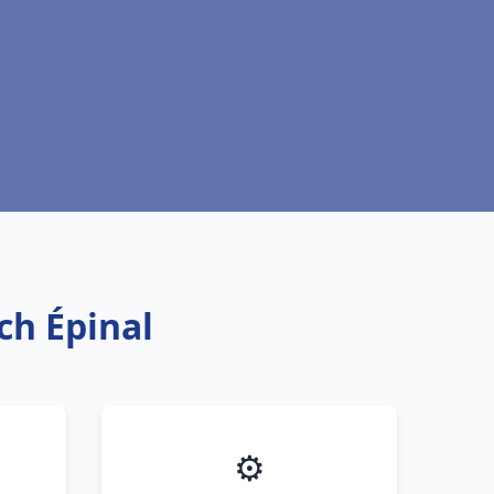
ch Épinal
⚙️