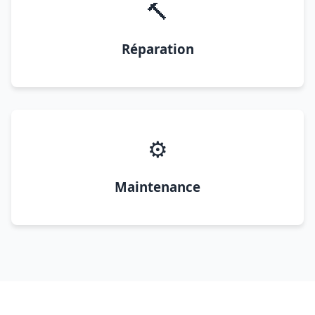
🔨
Réparation
⚙️
Maintenance