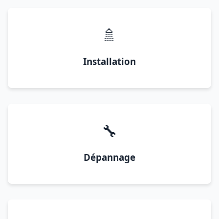
🚿
Installation
🔧
Dépannage