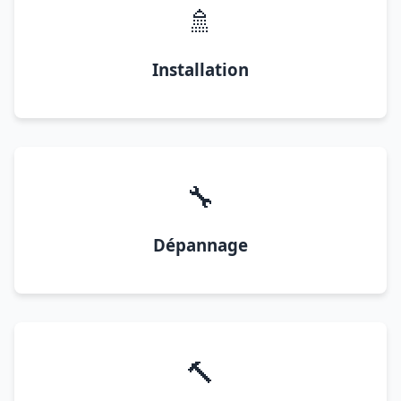
🚿
Installation
🔧
Dépannage
🔨