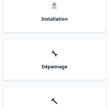
🚿
Installation
🔧
Dépannage
🔨