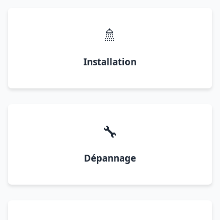
🚿
Installation
🔧
Dépannage