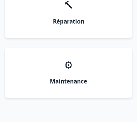
🔨
Réparation
⚙️
Maintenance