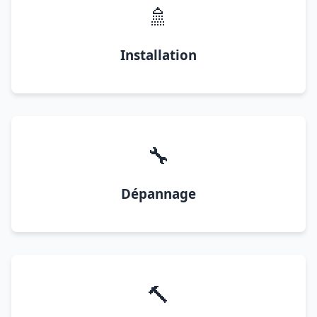
🚿
Installation
🔧
Dépannage
🔨