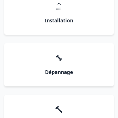
🚿
Installation
🔧
Dépannage
🔨