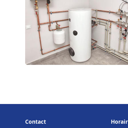
Contact
Horair