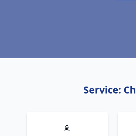
Service: C
🚿