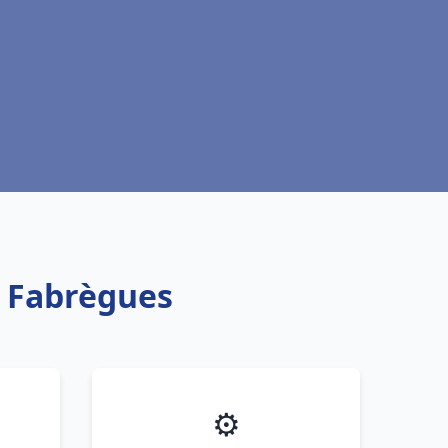
h Fabrègues
⚙️