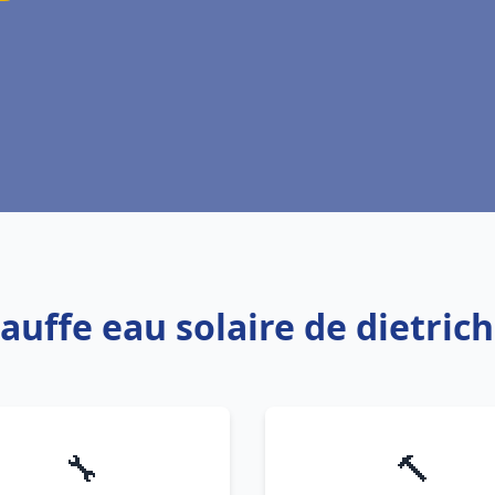
hauffe eau solaire de dietric
🔧
🔨