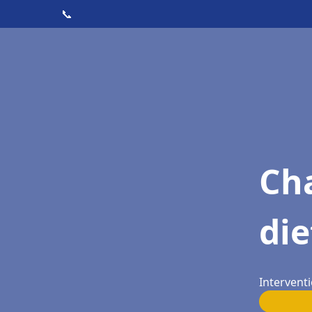
📞
Cha
die
Intervent