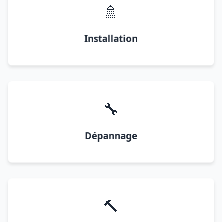
🚿
Installation
🔧
Dépannage
🔨