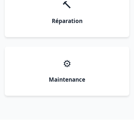
🔨
Réparation
⚙️
Maintenance