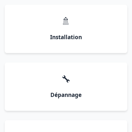
🚿
Installation
🔧
Dépannage