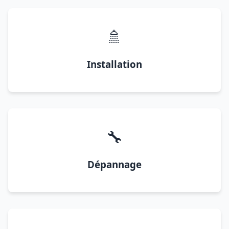
🚿
Installation
🔧
Dépannage