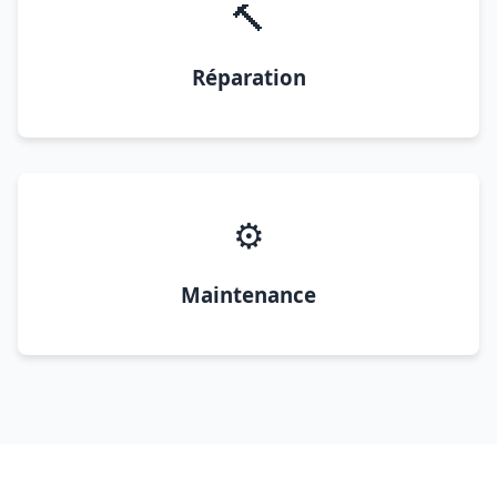
🔨
Réparation
⚙️
Maintenance