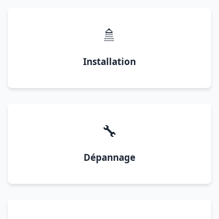
🚿
Installation
🔧
Dépannage