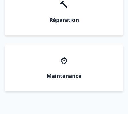
🔨
Réparation
⚙️
Maintenance