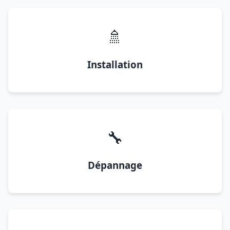
🚿
Installation
🔧
Dépannage