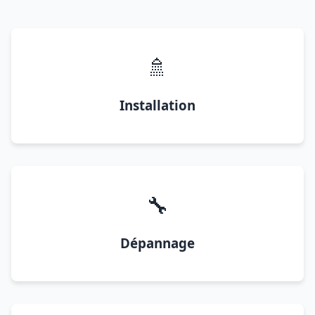
🚿
Installation
🔧
Dépannage