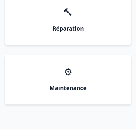
🔨
Réparation
⚙️
Maintenance