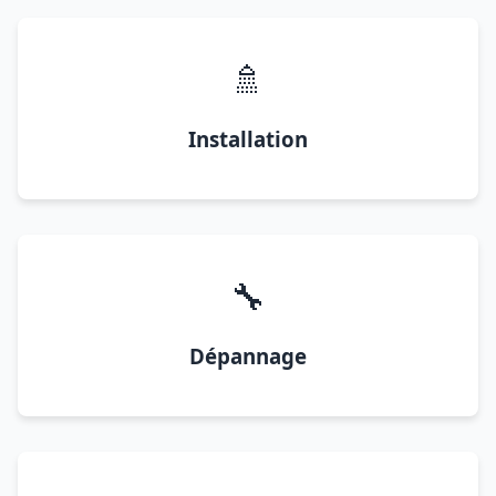
🚿
Installation
🔧
Dépannage