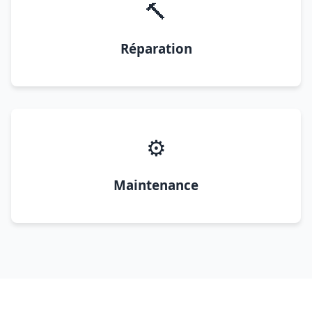
🔨
Réparation
⚙️
Maintenance