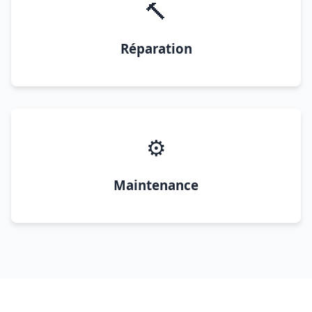
🔨
Réparation
⚙️
Maintenance