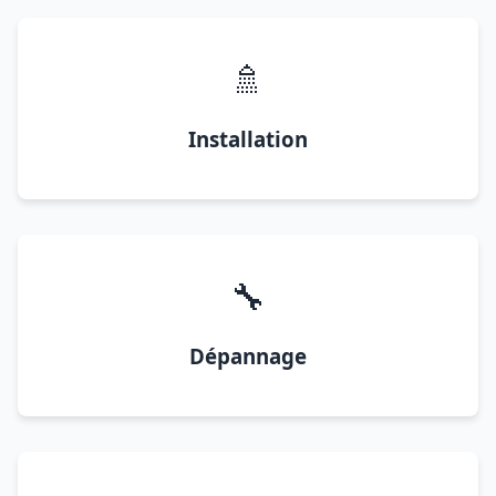
🚿
Installation
🔧
Dépannage