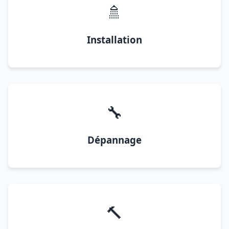
🚿
Installation
🔧
Dépannage
🔨