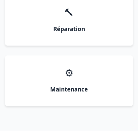
🔨
Réparation
⚙️
Maintenance