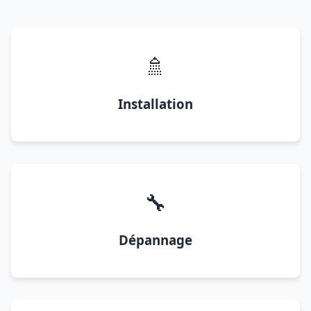
🚿
Installation
🔧
Dépannage