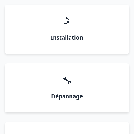
🚿
Installation
🔧
Dépannage