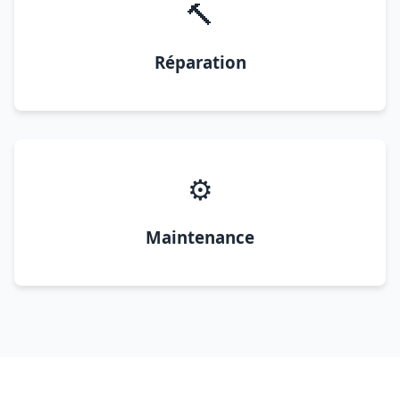
🔨
Réparation
⚙️
Maintenance