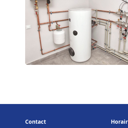
Contact
Horair