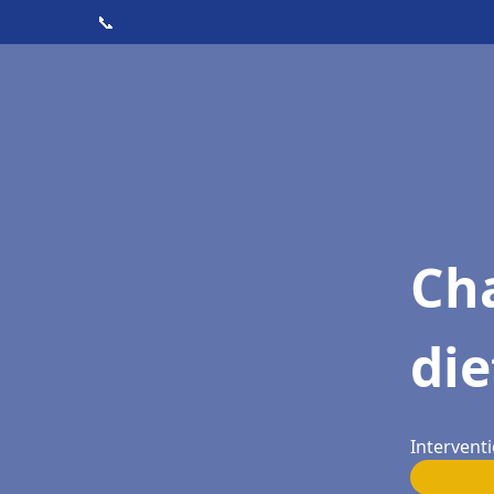
📞
Cha
die
Interventi