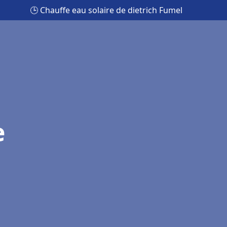
🕒 Chauffe eau solaire de dietrich Fumel
e