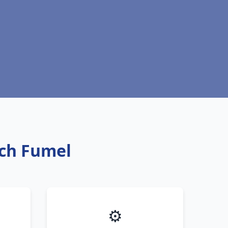
ich Fumel
⚙️