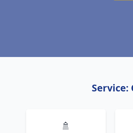
Service:
🚿