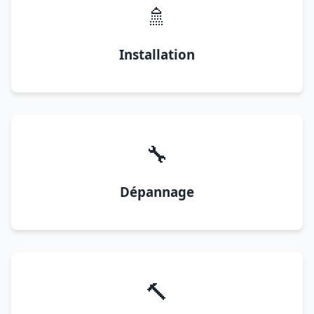
🚿
Installation
🔧
Dépannage
🔨