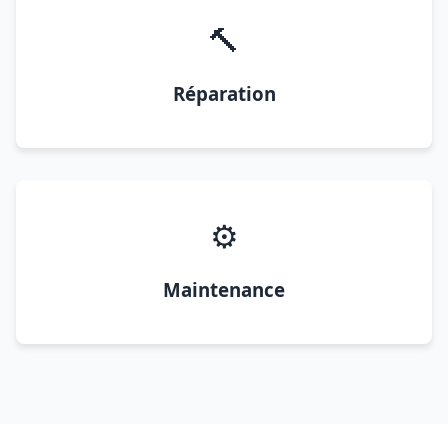
🔨
Réparation
⚙️
Maintenance