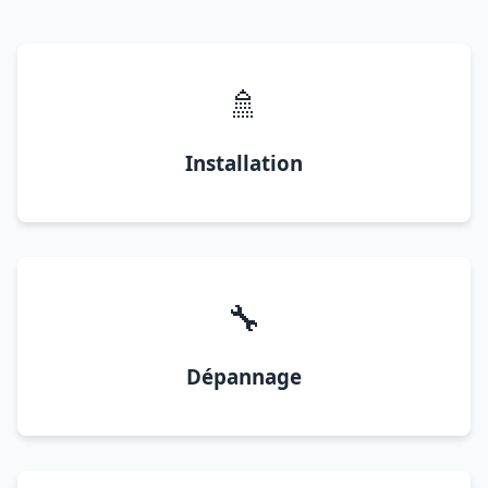
🚿
Installation
🔧
Dépannage