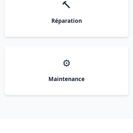
🔨
Réparation
⚙️
Maintenance