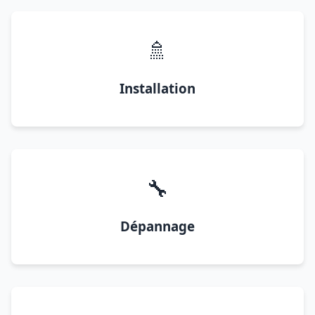
🚿
Installation
🔧
Dépannage