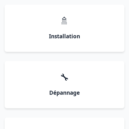
🚿
Installation
🔧
Dépannage