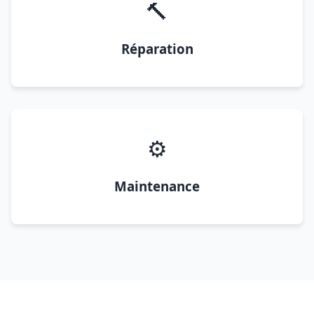
🔨
Réparation
⚙️
Maintenance