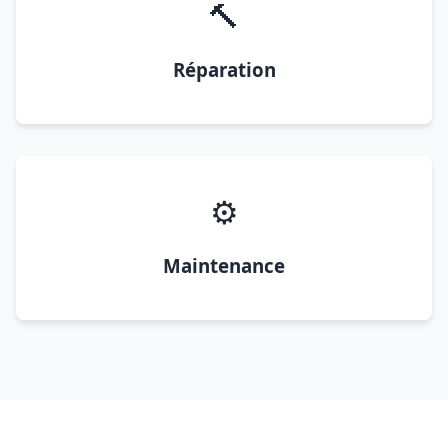
🔨
Réparation
⚙️
Maintenance