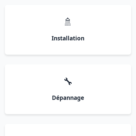
🚿
Installation
🔧
Dépannage