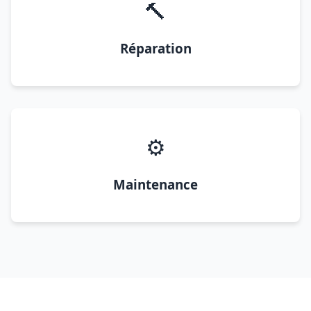
🔨
Réparation
⚙️
Maintenance