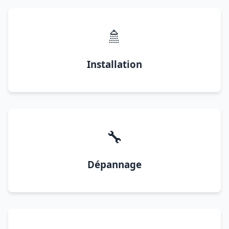
🚿
Installation
🔧
Dépannage