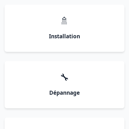
🚿
Installation
🔧
Dépannage