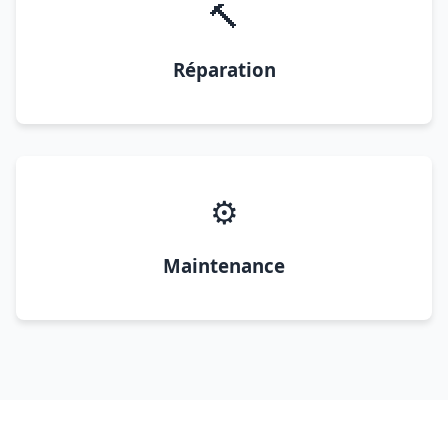
🔨
Réparation
⚙️
Maintenance