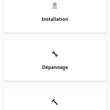
🚿
Installation
🔧
Dépannage
🔨