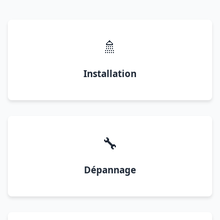
🚿
Installation
🔧
Dépannage