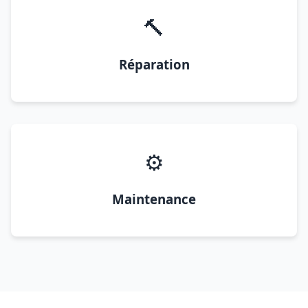
🔨
Réparation
⚙️
Maintenance