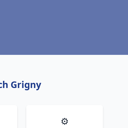
ich Grigny
⚙️