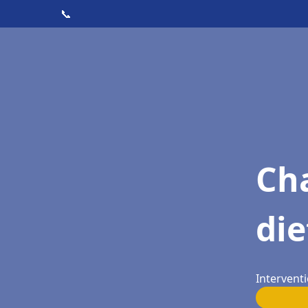
📞
Cha
die
Interventi