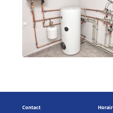
Contact
Horair