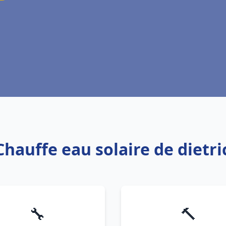
Chauffe eau solaire de dietr
🔧
🔨