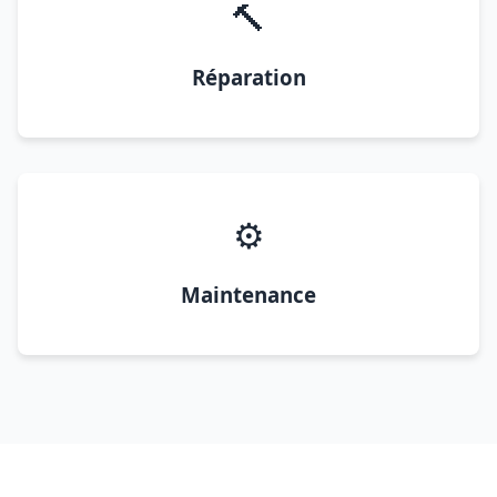
🔨
Réparation
⚙️
Maintenance