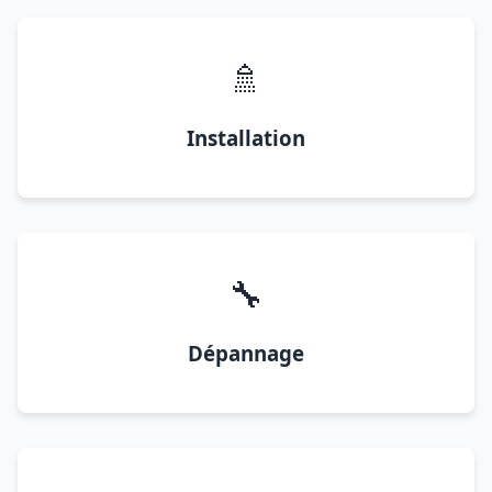
🚿
Installation
🔧
Dépannage