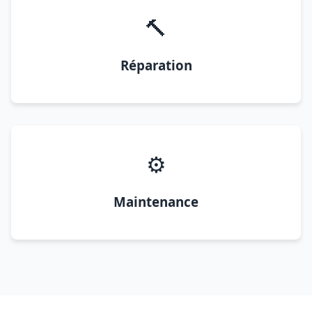
🔨
Réparation
⚙️
Maintenance