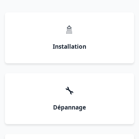
🚿
Installation
🔧
Dépannage