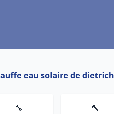
hauffe eau solaire de dietri
🔧
🔨