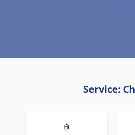
Service: C
🚿