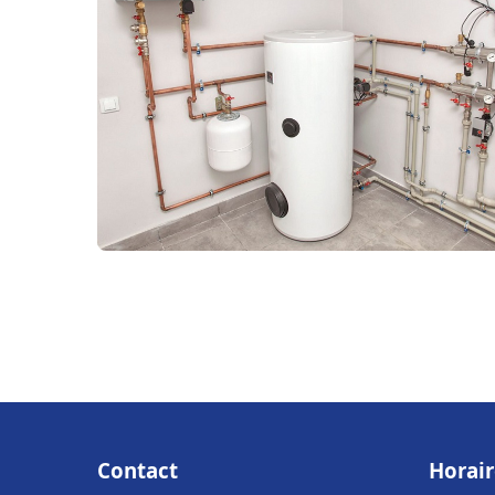
Contact
Horair