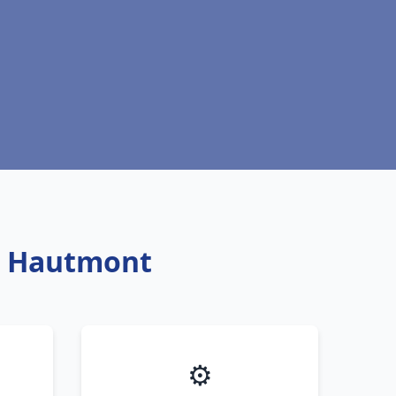
ch Hautmont
⚙️