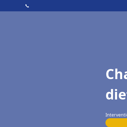
📞
Cha
di
Intervent