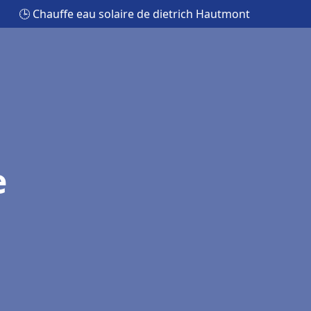
🕒 Chauffe eau solaire de dietrich Hautmont
e