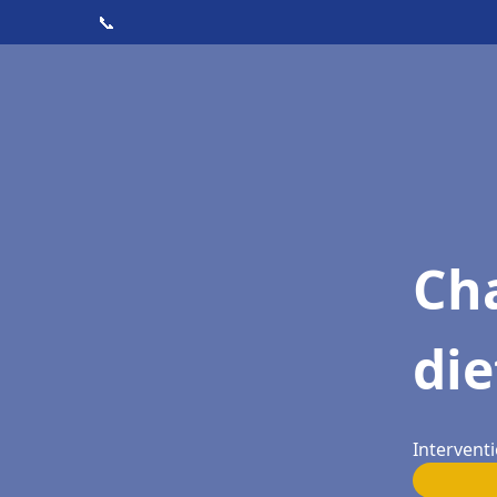
📞
Cha
die
Interventi