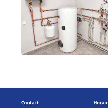
Contact
Horair