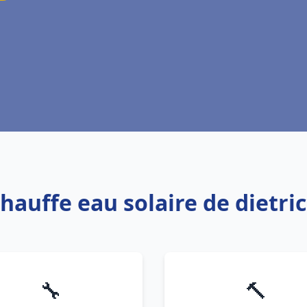
Chauffe eau solaire de dietri
🔧
🔨