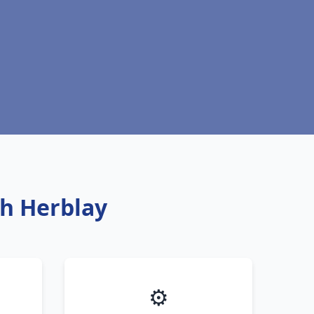
ch Herblay
⚙️